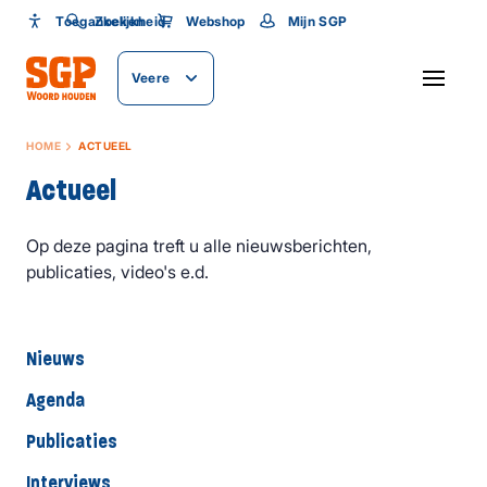
Toegankelijkheid
Toegankelijkheid
Zoeken
Webshop
Mijn SGP
Lettergrootte
Veere
SLUITEN
HOME
ACTUEEL
Actueel
Op deze pagina treft u alle nieuwsberichten,
publicaties, video's e.d.
Nieuws
Agenda
Publicaties
Interviews