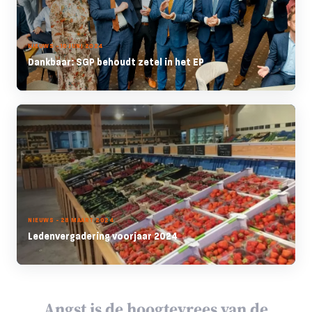
NIEUWS - 10 JUNI 2024
Dankbaar: SGP behoudt zetel in het EP
NIEUWS - 28 MAART 2024
Ledenvergadering voorjaar 2024
Angst is de hoogtevrees van de