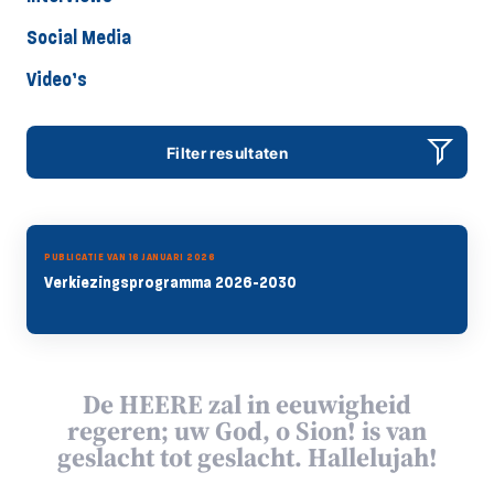
Social Media
Video’s
Filter resultaten
PUBLICATIE VAN 16 JANUARI 2026
Verkiezingsprogramma 2026-2030
De HEERE zal in eeuwigheid
regeren; uw God, o Sion! is van
geslacht tot geslacht. Hallelujah!