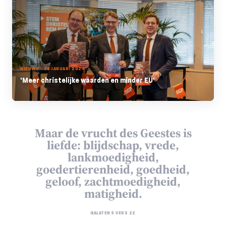
NIEUWS - 26 JANUARI 2024
'Meer christelijke waarden en minder EU'
Maar de vrucht des Geestes is
liefde: blijdschap, vrede,
lankmoedigheid,
goedertierenheid, goedheid,
geloof, zachtmoedigheid,
matigheid.
GALATEN 5 VERS 22