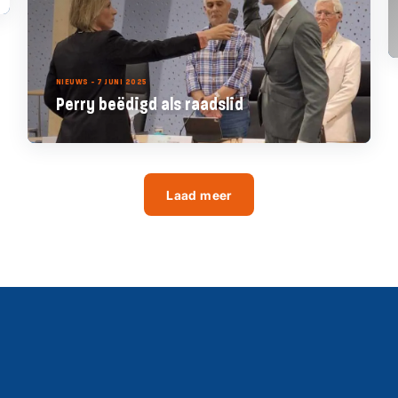
NIEUWS - 7 JUNI 2025
Perry beëdigd als raadslid
Laad meer