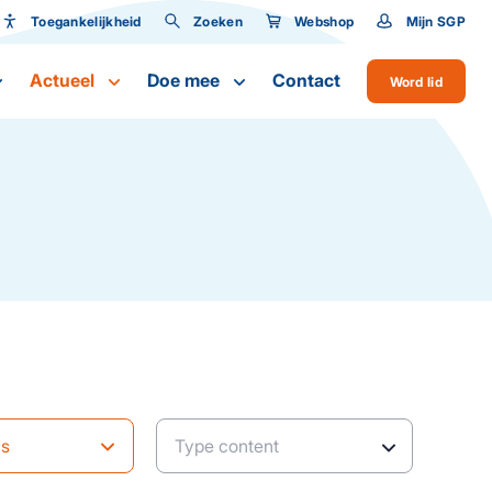
Toegankelijkheid
Zoeken
Webshop
Mijn SGP
Toegankelijkheid
Actueel
Doe mee
Contact
Word lid
Lettergrootte
ws